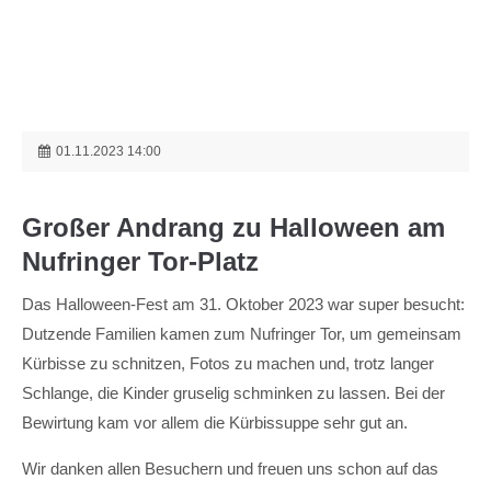
Menu
Login
Benutzername
01.11.2023 14:00
Passwort
Großer Andrang zu Halloween am
Nufringer Tor-Platz
Das Halloween-Fest am 31. Oktober 2023 war super besucht:
Anmelden
Dutzende Familien kamen zum Nufringer Tor, um gemeinsam
Register
|
Lost your password?
Kürbisse zu schnitzen, Fotos zu machen und, trotz langer
Schlange, die Kinder gruselig schminken zu lassen. Bei der
Support
Bewirtung kam vor allem die Kürbissuppe sehr gut an.
Lorem ipsum dolor sit amet:
Wir danken allen Besuchern und freuen uns schon auf das